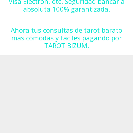
Visa Electron, etc. Seguridad bancaria
absoluta 100% garantizada.
Ahora tus consultas de tarot barato
más cómodas y fáciles pagando por
TAROT BIZUM.
Llámanos y te facilitamos el teléfono para
hacer el Bizum.
91 1229179
Paga con tarjeta
Servicios prestado por Consulta de Tarot Barato. Precio de tarifa
coste de llamada local.