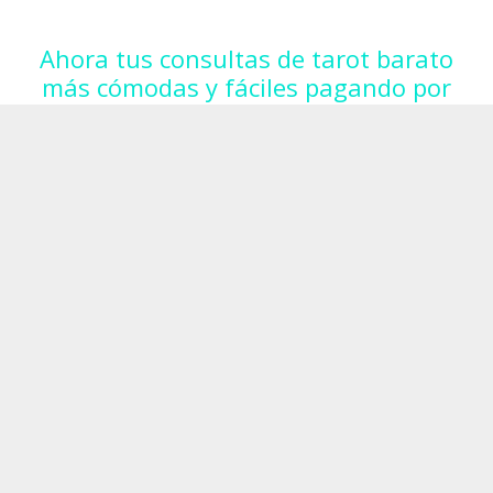
Ahora tus consultas de tarot barato
más cómodas y fáciles pagando por
TAROT BIZUM.
Llámanos y te facilitamos el teléfono para
hacer el Bizum.
91 1229179
Paga con tarjeta
Servicios prestado por Consulta de Tarot Barato. Precio de tarifa
coste de llamada local.