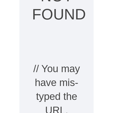
FOUND
// You may
have mis-
typed the
URL,