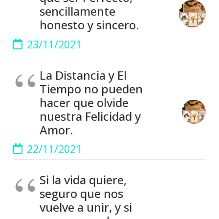
sencillamente
honesto y sincero.
23/11/2021
La Distancia y El
Tiempo no pueden
hacer que olvide
nuestra Felicidad y
Amor.
22/11/2021
Si la vida quiere,
seguro que nos
vuelve a unir, y si