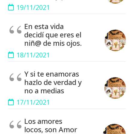
19/11/2021
En esta vida
decidí que eres el
niñ@ de mis ojos.
18/11/2021
Y si te enamoras
hazlo de verdad y
no a medias
17/11/2021
Los amores
locos, son Amor