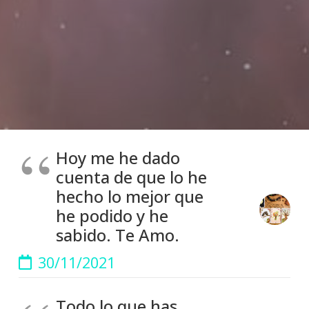
Hoy me he dado
cuenta de que lo he
hecho lo mejor que
he podido y he
sabido. Te Amo.
30/11/2021
Todo lo que has