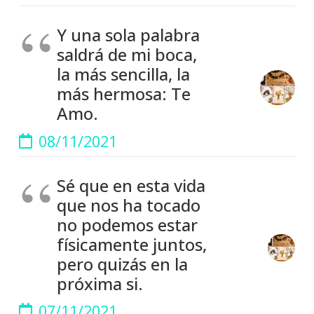
Y una sola palabra
saldrá de mi boca,
la más sencilla, la
más hermosa: Te
Amo.
08/11/2021
Sé que en esta vida
que nos ha tocado
no podemos estar
físicamente juntos,
pero quizás en la
próxima si.
07/11/2021