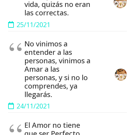
vida, quizás no eran
las correctas.
25/11/2021
No vinimos a
entender a las
personas, vinimos a
Amar a las
personas, y si no lo
comprendes, ya
llegarás.
24/11/2021
El Amor no tiene
que ser Perfecto,